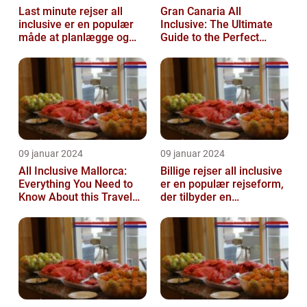
Last minute rejser all
Gran Canaria All
inclusive er en populær
Inclusive: The Ultimate
måde at planlægge og
Guide to the Perfect
nyde en ferie på
Island Getaway
09 januar 2024
09 januar 2024
All Inclusive Mallorca:
Billige rejser all inclusive
Everything You Need to
er en populær rejseform,
Know About this Travel
der tilbyder en
Trend
omfattende pakke med
alt inklu...