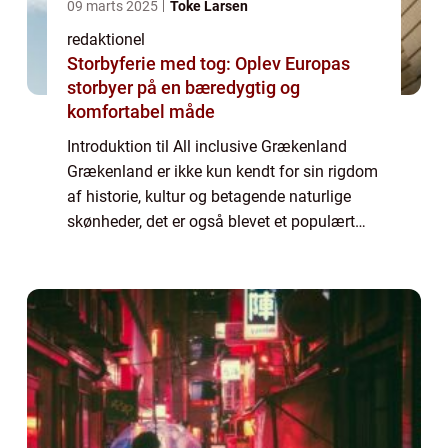
09 marts 2025
Toke Larsen
redaktionel
Storbyferie med tog: Oplev Europas
storbyer på en bæredygtig og
komfortabel måde
Introduktion til All inclusive Grækenland
Grækenland er ikke kun kendt for sin rigdom
af historie, kultur og betagende naturlige
skønheder, det er også blevet et populært
rejsemål for dem, der ønsker en problemfri
ferie med alt inkluderet. All inclus...