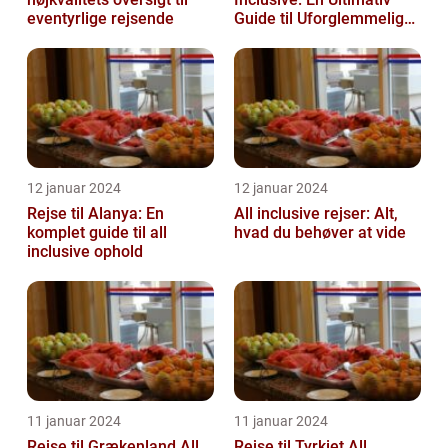
eventyrlige rejsende
Guide til Uforglemmelige
Feriedage
12 januar 2024
12 januar 2024
Rejse til Alanya: En
All inclusive rejser: Alt,
komplet guide til all
hvad du behøver at vide
inclusive ophold
11 januar 2024
11 januar 2024
Rejse til Grækenland All
Rejse til Tyrkiet All