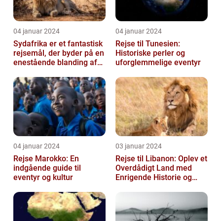
04 januar 2024
04 januar 2024
Sydafrika er et fantastisk
Rejse til Tunesien:
rejsemål, der byder på en
Historiske perler og
enestående blanding af
uforglemmelige eventyr
kultur, historie og natu...
04 januar 2024
03 januar 2024
Rejse Marokko: En
Rejse til Libanon: Oplev et
indgående guide til
Overdådigt Land med
eventyr og kultur
Enrigende Historie og
Kultur