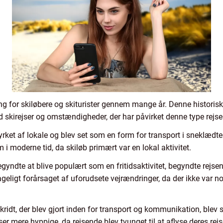
ng for skiløbere og skiturister gennem mange år. Denne histori
d skirejser og omstændigheder, der har påvirket denne type rejs
 dyrket af lokale og blev set som en form for transport i sneklæd
 moderne tid, da skiløb primært var en lokal aktivitet.
gyndte at blive populært som en fritidsaktivitet, begyndte rejsen
geligt forårsaget af uforudsete vejrændringer, da der ikke var n
ridt, der blev gjort inden for transport og kommunikation, blev s
er mere hyppige, da rejsende blev tvunget til at aflyse deres rej