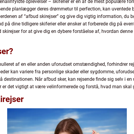
nalinfyldte oplevelser – skiferier er en af de mest populære form
ende planlægger deres drømmetur til perfection, kan uventede b
verdenen af “afbud skirejser” og give dig vigtig information, du bør
på dine tidligere skiferier eller ønsker at forberede dig på eve
d skirejser for at give dig en dybere forståelse af, hvordan denn
ser?
 annulleret af en eller anden uforudset omstændighed, forhindrer r
der kan variere fra personlige skader eller sygdomme, uforudset
destinationen. Når afbud sker, kan rejsende finde sig selv i en u
 er det vigtigt at være velinformerede og forstå, hvad man skal g
irejser