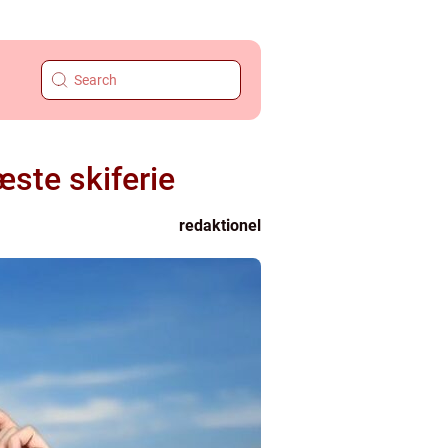
æste skiferie
redaktionel