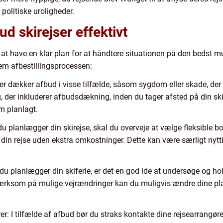
 politiske uroligheder.
d skirejser effektivt
gt at have en klar plan for at håndtere situationen på den bedst m
em afbestillingsprocessen:
ger dækker afbud i visse tilfælde, såsom sygdom eller skade, der fo
, der inkluderer afbudsdækning, inden du tager afsted på din ski
om planlagt.
u planlægger din skirejse, skal du overveje at vælge fleksible b
 din rejse uden ekstra omkostninger. Dette kan være særligt nytti
du planlægger din skiferie, er det en god ide at undersøge og ho
ærksom på mulige vejrændringer kan du muligvis ændre dine pl
: I tilfælde af afbud bør du straks kontakte dine rejsearrangør