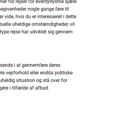
er for rejser for eventyrlystne sjæle
egivenheder nogle gange føre til
 vide, hvis du er interesseret i dette
ntuelle uheldige omstændigheder, vil
e type rejse har udviklet sig gennem
ejsende i at gennemføre deres
e vejrforhold eller endda politiske
heldig situation og stå over for
øre i tilfælde af afbud.