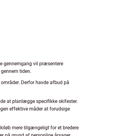
ske gennemgang vil præsentere
e gennem tiden.
te områder. Derfor havde afbud på
de at planlægge specifikke skifester.
ogen effektive måder at forudsige
kiløb mere tilgængeligt for et bredere
ser på grund af personlige årsager