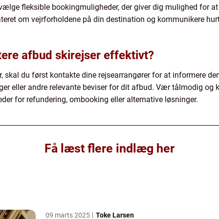
lge fleksible bookingmuligheder, der giver dig mulighed for at æ
eret om vejrforholdene på din destination og kommunikere hurti
re afbud skirejser effektivt?
er, skal du først kontakte dine rejsearrangører for at informere d
r eller andre relevante beviser for dit afbud. Vær tålmodig og
eder for refundering, ombooking eller alternative løsninger.
Få læst flere indlæg her
09 marts 2025
Toke Larsen