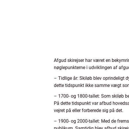
Afgud skirejser har været en bekymri
nøglepunkterne i udviklingen af afgu
– Tidlige år: Skiløb blev oprindeligt
dette tidspunkt ikke samme vægt som i
– 1700- og 1800-tallet: Som skiløb be
På dette tidspunkt var afbud hovedsa
vejret på eller forberede sig på det.
– 1900- og 2000-tallet: Med de fremsk
publikum. Samtidig blev afbud skirejs