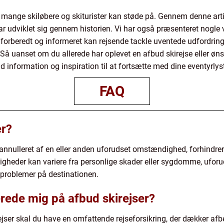
m mange skiløbere og skiturister kan støde på. Gennem denne arti
r udviklet sig gennem historien. Vi har også præsenteret nogle vig
e forberedt og informeret kan rejsende tackle uventede udfordring
Så uanset om du allerede har oplevet en afbud skirejse eller ønsk
ld information og inspiration til at fortsætte med dine eventyrlys
FAQ
er?
ver annulleret af en eller anden uforudset omstændighed, forhindre
igheder kan variere fra personlige skader eller sygdomme, uforud
 problemer på destinationen.
rede mig på afbud skirejser?
ejser skal du have en omfattende rejseforsikring, der dækker afbes