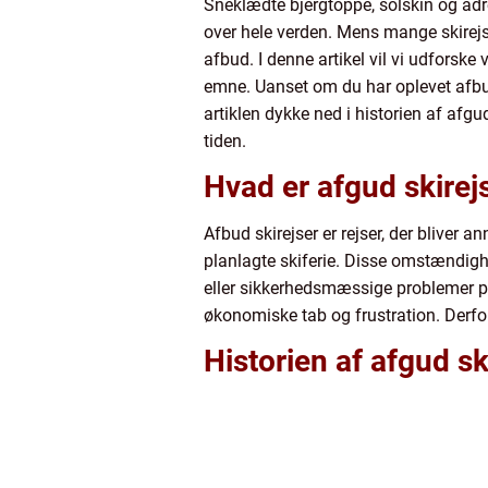
Sneklædte bjergtoppe, solskin og adre
over hele verden. Mens mange skirejs
afbud. I denne artikel vil vi udforske 
emne. Uanset om du har oplevet afbud 
artiklen dykke ned i historien af afgu
tiden.
Hvad er afgud skirej
Afbud skirejser er rejser, der bliver
planlagte skiferie. Disse omstændighe
eller sikkerhedsmæssige problemer på 
økonomiske tab og frustration. Derfor
Historien af afgud sk