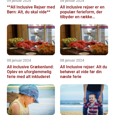
09 januar 2024
08 januar 2024
**All Inclusive Rejser med
All inclusive rejser er en
Børn: Alt, du skal vide**
populær ferieform, der
tilbyder en række
attraktive fordele for
rejsende...
08 januar 2024
08 januar 2024
All inclusive Grækenland:
All Inclusive rejser: Alt du
Oplev en uforglemmelig
behøver at vide før din
ferie med alt inkluderet
næste ferie