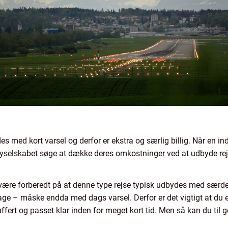
?
 med kort varsel og derfor er ekstra og særlig billig. Når en indeh
r flyselskabet søge at dække deres omkostninger ved at udbyde rejs
være forberedt på at denne type rejse typisk udbydes med særdel
age – måske endda med dags varsel. Derfor er det vigtigt at du 
ffert og passet klar inden for meget kort tid. Men så kan du til