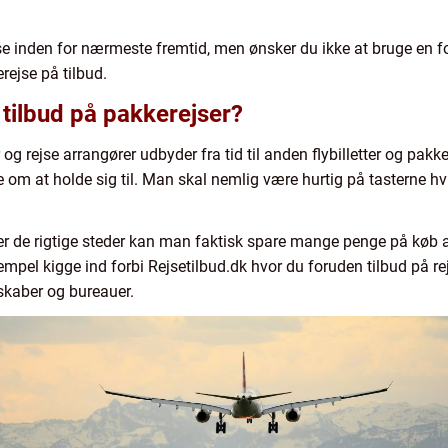
inden for nærmeste fremtid, men ønsker du ikke at bruge en for
ejse på tilbud.
 tilbud på pakkerejser?
g rejse arrangører udbyder fra tid til anden flybilletter og pakker
re om at holde sig til. Man skal nemlig være hurtig på tasterne hv
r de rigtige steder kan man faktisk spare mange penge på køb af 
mpel kigge ind forbi Rejsetilbud.dk hvor du foruden tilbud på rej
skaber og bureauer.