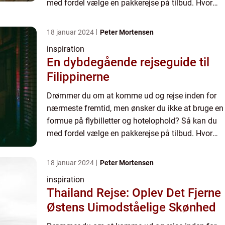
med fordel vælge en pakkerejse på tilbud. Hvor
kan jeg finde gode tilbud på pakkerejser? Såvel
flyselskaber...
18 januar 2024
Peter Mortensen
inspiration
En dybdegående rejseguide til
Filippinerne
Drømmer du om at komme ud og rejse inden for
nærmeste fremtid, men ønsker du ikke at bruge en
formue på flybilletter og hotelophold? Så kan du
med fordel vælge en pakkerejse på tilbud. Hvor
kan jeg finde gode tilbud på pakkerejser? Såvel
flyselskaber...
18 januar 2024
Peter Mortensen
inspiration
Thailand Rejse: Oplev Det Fjerne
Østens Uimodståelige Skønhed