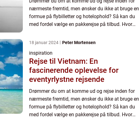
Drømmer du om at komme ud og rejse inden for
nærmeste fremtid, men ønsker du ikke at bruge en
formue på flybilletter og hotelophold? Så kan du
med fordel vælge en pakkerejse på tilbud. Hvor
kan jeg finde gode tilbud på pakkerejser? Såvel
flyselskaber...
18 januar 2024
Peter Mortensen
inspiration
Rejse til Vietnam: En
fascinerende oplevelse for
eventyrlystne rejsende
Drømmer du om at komme ud og rejse inden for
nærmeste fremtid, men ønsker du ikke at bruge en
formue på flybilletter og hotelophold? Så kan du
med fordel vælge en pakkerejse på tilbud. Hvor
kan jeg finde gode tilbud på pakkerejser? Såvel
flyselskaber...