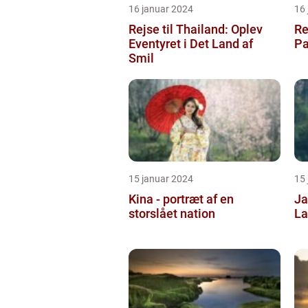
16 januar 2024
16
Rejse til Thailand: Oplev
Rej
Eventyret i Det Land af
Pa
Smil
15 januar 2024
15
Kina - portræt af en
Ja
storslået nation
La