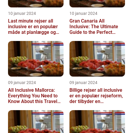
10 januar 2024
10 januar 2024
Last minute rejser all
Gran Canaria All
inclusive er en populær
Inclusive: The Ultimate
måde at planlægge og
Guide to the Perfect
nyde en ferie på
Island Getaway
09 januar 2024
09 januar 2024
All Inclusive Mallorca:
Billige rejser all inclusive
Everything You Need to
er en populær rejseform,
Know About this Travel
der tilbyder en
Trend
omfattende pakke med
alt inklu...