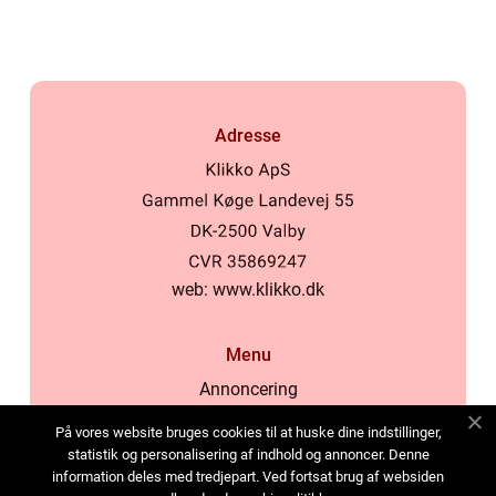
Adresse
web:
www.klikko.dk
Menu
Annoncering
Om os
På vores website bruges cookies til at huske dine indstillinger,
Cookies
statistik og personalisering af indhold og annoncer. Denne
information deles med tredjepart. Ved fortsat brug af websiden
Kontakt os