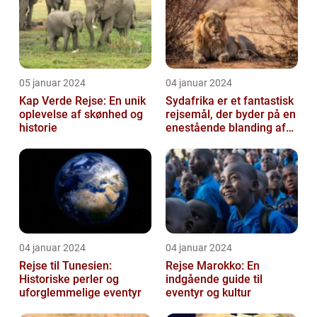
05 januar 2024
04 januar 2024
Kap Verde Rejse: En unik
Sydafrika er et fantastisk
oplevelse af skønhed og
rejsemål, der byder på en
historie
enestående blanding af
kultur, historie og natu...
04 januar 2024
04 januar 2024
Rejse til Tunesien:
Rejse Marokko: En
Historiske perler og
indgående guide til
uforglemmelige eventyr
eventyr og kultur