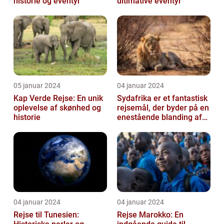
historie og eventyr
ultimative eventyr
05 januar 2024
04 januar 2024
Kap Verde Rejse: En unik
Sydafrika er et fantastisk
oplevelse af skønhed og
rejsemål, der byder på en
historie
enestående blanding af
kultur, historie og natu...
04 januar 2024
04 januar 2024
Rejse til Tunesien:
Rejse Marokko: En