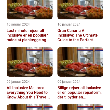
10 januar 2024
10 januar 2024
Last minute rejser all
Gran Canaria All
inclusive er en populær
Inclusive: The Ultimate
måde at planlægge og
Guide to the Perfect
nyde en ferie på
Island Getaway
09 januar 2024
09 januar 2024
All Inclusive Mallorca:
Billige rejser all inclusive
Everything You Need to
er en populær rejseform,
Know About this Travel
der tilbyder en
Trend
omfattende pakke med
alt inklu...