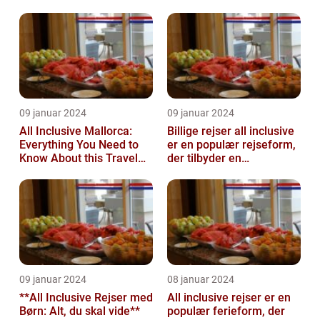
nyde en ferie på
Island Getaway
09 januar 2024
09 januar 2024
All Inclusive Mallorca:
Billige rejser all inclusive
Everything You Need to
er en populær rejseform,
Know About this Travel
der tilbyder en
Trend
omfattende pakke med
alt inklu...
09 januar 2024
08 januar 2024
**All Inclusive Rejser med
All inclusive rejser er en
Børn: Alt, du skal vide**
populær ferieform, der