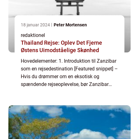
18 januar 2024
Peter Mortensen
redaktionel
Thailand Rejse: Oplev Det Fjerne
Østens Uimodståelige Skønhed
Hovedelementer: 1. Introduktion til Zanzibar
som en rejsedestination [Featured snippet] –
Hvis du drømmer om en eksotisk og
spændende rejseoplevelse, bør Zanzibar
være øverst på din liste. Beliggende ud for
Tanzanias kyst, byder Zanzibar på en ...