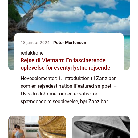
18 januar 2024
Peter Mortensen
redaktionel
Rejse til Vietnam: En fascinerende
oplevelse for eventyrlystne rejsende
Hovedelementer: 1. Introduktion til Zanzibar
som en rejsedestination [Featured snippet] –
Hvis du drømmer om en eksotisk og
spændende rejseoplevelse, bør Zanzibar
være øverst på din liste. Beliggende ud for
Tanzanias kyst, byder Zanzibar på en ...