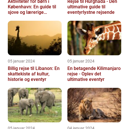
Aktiviteter for børn i
Rejse til Hurghada - Den
København: En guide til
ultimative guide til
sjove og lærerige
eventyrlystne rejsende
oplevelser
05 januar 2024
05 januar 2024
Billig rejse til Libanon: En
En betagende Kilimanjaro
skattekiste af kultur,
rejse - Oplev det
historie og eventyr
ultimative eventyr
05 januar 2024
04 januar 2024